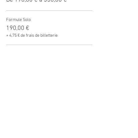
De 190,00 € à 350,00 €
Formule Solo
190,00 €
+ 4,75 € de frais de billetterie
Formule Duo
350,00 €
+ 8,75 € de frais de billetterie
Total
0,00 €
Partager cet événement